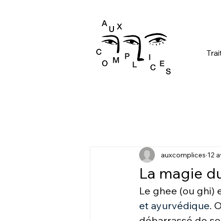
Trai
auxcomplices
12 a
La magie d
Le ghee (ou ghi) e
et ayurvédique
. 
débarrassé de son