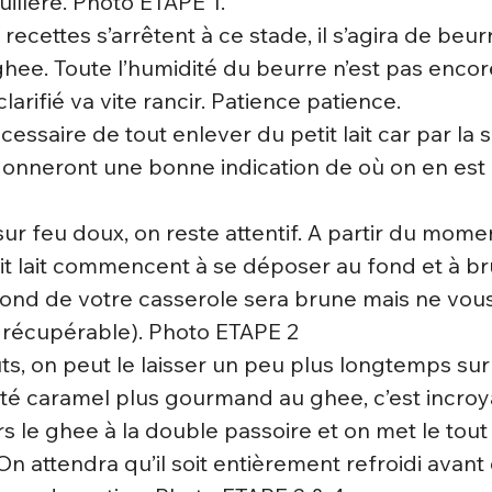
uillère. Photo ETAPE 1.
cettes s’arrêtent à ce stade, il s’agira de beurre
hee. Toute l’humidité du beurre n’est pas enco
larifié va vite rancir. Patience patience.
écessaire de tout enlever du petit lait car par la s
onneront une bonne indication de où on en est 
ur feu doux, on reste attentif. A partir du momen
it lait commencent à se déposer au fond et à bru
 fond de votre casserole sera brune mais ne vous
a récupérable). Photo ETAPE 2
ts, on peut le laisser un peu plus longtemps sur 
té caramel plus gourmand au ghee, c’est incroy
s le ghee à la double passoire et on met le tout
On attendra qu’il soit entièrement refroidi avant