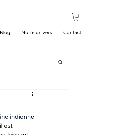
Blog
Notre univers
Contact
sine indienne 
 est 
e laissant 