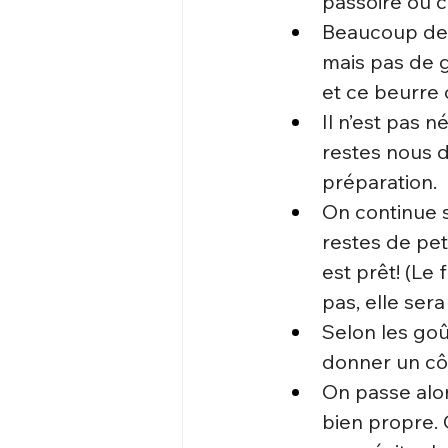
passoire ou c
Beaucoup de re
mais pas de g
et ce beurre c
Il n’est pas n
restes nous d
préparation.
On continue s
restes de pet
est prêt! (Le
pas, elle ser
Selon les goû
donner un cô
On passe alor
bien propre. 