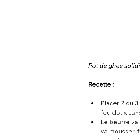
Pot de ghee solidi
Recette : 
Placer 2 ou 3
feu doux sans
Le beurre va 
va mousser, f