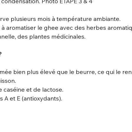
a condensation. Photo ETAPE 3 & 4
rve plusieurs mois à température ambiante.
 à aromatiser le ghee avec des herbes aromatiq
nnelle, des plantes médicinales.
?
fumée bien plus élevé que le beurre, ce qui le r
uisson.
e caséine et de lactose.
 A et E (antioxydants).