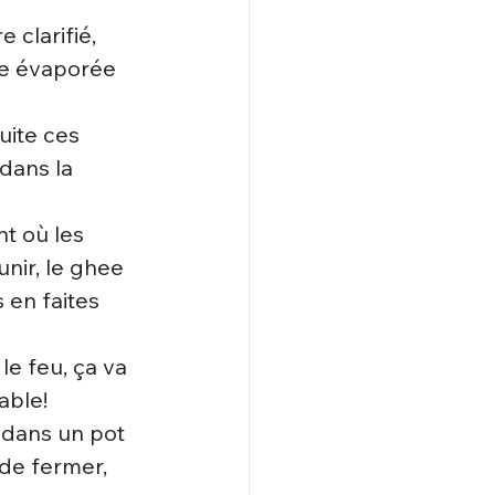
 clarifié, 
re évaporée 
uite ces 
dans la 
t où les 
nir, le ghee 
 en faites 
le feu, ça va 
able!
 dans un pot 
 de fermer, 