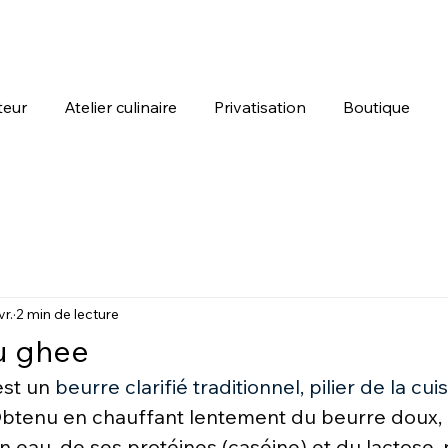
teur
Atelier culinaire
Privatisation
Boutique
vr.
2 min de lecture
u ghee
st un 
beurre clarifié traditionnel, pilier de la cui
Obtenu en chauffant lentement du beurre doux, il
 eau, de ses protéines (caséine) et du lactose, n